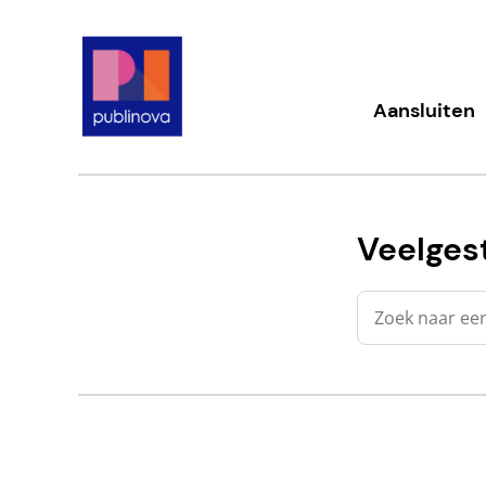
Meteen
naar
de
content
Publinova.nl
Aansluiten
Veelges
Zoeken