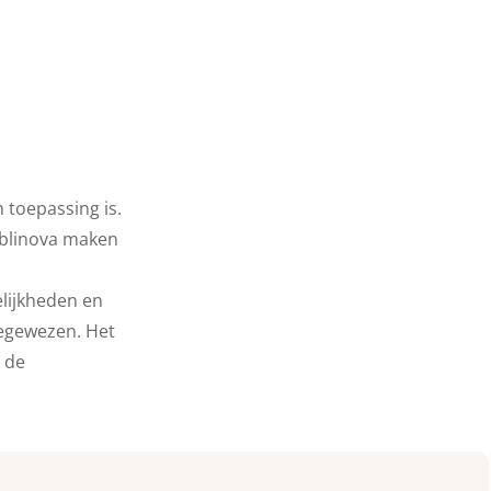
 toepassing is.
ublinova maken
elijkheden en
toegewezen. Het
 de