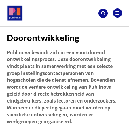
Meteen
Zoeken
naar
Zoeken
naar:
Publinova.nl
de
content
Doorontwikkeling
Publinova bevindt zich in een voortdurend
ontwikkelingsproces. Deze doorontwikkeling
vindt plaats in samenwerking met een selecte
groep instellingscontactpersonen van
hogescholen die de dienst afnemen. Bovendien
wordt de verdere ontwikkeling van Publinova
geleid door directe betrokkenheid van
eindgebruikers, zoals lectoren en onderzoekers.
Wanneer er dieper ingegaan moet worden op
specifieke ontwikkelingen, worden er
werkgroepen georganiseerd.