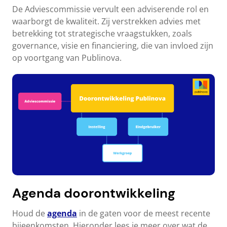
De Adviescommissie vervult een adviserende rol en
waarborgt de kwaliteit. Zij verstrekken advies met
betrekking tot strategische vraagstukken, zoals
governance, visie en financiering, die van invloed zijn
op voortgang van Publinova.
Agenda doorontwikkeling
Houd de
agenda
in de gaten voor de meest recente
bijeenkomsten. Hieronder lees je meer over wat de