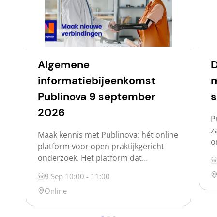
Algemene
D
informatiebijeenkomst
m
Publinova 9 september
s
2026
P
z
Maak kennis met Publinova: hét online
o
platform voor open praktijkgericht
w
onderzoek. Het platform dat
D
d
praktijkgericht onderzoek voor
Lo
Datum
9 Sep 10:00 - 11:00
o
iedereen vindbaar en zichtbaar maakt.
p
Locatie
Online
Publinova is een samenwerking tussen
s
de Nederlandse hogescholen, de
s
Vereniging Hogescholen, SIA en SURF.