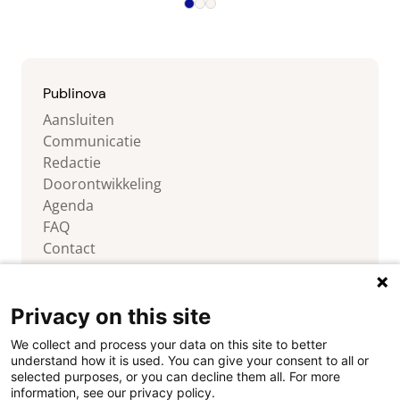
j
Over Publinova Op Publinova maken
o
we het Nederlandse praktijkgerichte
onderzoek zichtbaar door
(onderzoeks)producten, projecten,
Publinova
personen en partijen zichtbaar te […]
Aansluiten
Communicatie
Redactie
Doorontwikkeling
Agenda
FAQ
Contact
Privacy on this site
We collect and process your data on this site to better
Volg ons
understand how it is used. You can give your consent to all or
selected purposes, or you can decline them all. For more
information, see our privacy policy.