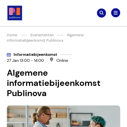
Meteen
Zoeken
naar
Zoeken
naar:
Publinova.nl
de
content
Home
Evenementen
Algemene
informatiebijeenkomst Publinova
Informatiebijeenkomst
27 Jan 13:00 - 14:00
Online
Algemene
informatiebijeenkomst
Publinova