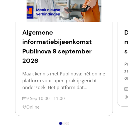
Algemene
D
informatiebijeenkomst
m
Publinova 9 september
s
2026
P
z
Maak kennis met Publinova: hét online
o
platform voor open praktijkgericht
w
onderzoek. Het platform dat
D
d
praktijkgericht onderzoek voor
Lo
Datum
9 Sep 10:00 - 11:00
o
iedereen vindbaar en zichtbaar maakt.
p
Locatie
Online
Publinova is een samenwerking tussen
s
de Nederlandse hogescholen, de
s
Vereniging Hogescholen, SIA en SURF.
j