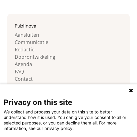
Over Publinova Op Publinova maken
o
we het Nederlandse praktijkgerichte
onderzoek zichtbaar door
(onderzoeks)producten, projecten,
Publinova
personen en partijen zichtbaar te […]
Aansluiten
Communicatie
Redactie
Doorontwikkeling
Agenda
FAQ
Contact
Privacy on this site
We collect and process your data on this site to better
Volg ons
understand how it is used. You can give your consent to all or
selected purposes, or you can decline them all. For more
information, see our privacy policy.