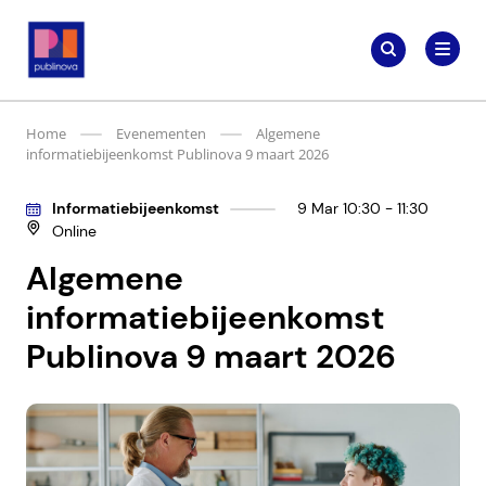
Meteen
Zoeken
naar
Zoeken
naar:
Publinova.nl
de
content
Home
Evenementen
Algemene
informatiebijeenkomst Publinova 9 maart 2026
Informatiebijeenkomst
9 Mar 10:30 - 11:30
Online
Algemene
informatiebijeenkomst
Publinova 9 maart 2026