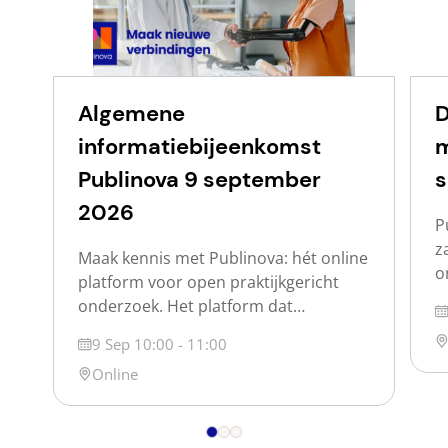
Algemene
D
informatiebijeenkomst
m
Publinova 9 september
s
2026
P
z
Maak kennis met Publinova: hét online
o
platform voor open praktijkgericht
w
onderzoek. Het platform dat
D
d
praktijkgericht onderzoek voor
Lo
Datum
9 Sep 10:00 - 11:00
o
iedereen vindbaar en zichtbaar maakt.
p
Locatie
Online
Publinova is een samenwerking tussen
s
de Nederlandse hogescholen, de
s
Vereniging Hogescholen, SIA en SURF.
j