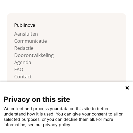
Over Publinova Op Publinova maken
o
we het Nederlandse praktijkgerichte
onderzoek zichtbaar door
(onderzoeks)producten, projecten,
Publinova
personen en partijen zichtbaar te […]
Aansluiten
Communicatie
Redactie
Doorontwikkeling
Agenda
FAQ
Contact
Privacy on this site
We collect and process your data on this site to better
Volg ons
understand how it is used. You can give your consent to all or
selected purposes, or you can decline them all. For more
information, see our privacy policy.