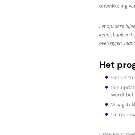
ontwikkeling va
Let op: deze bij
kennisbank en he
overleggen, laat 
Het pro
Het delen 
Een update
wordt beh
Vraagstuk
De roadmap
Laten we samenw