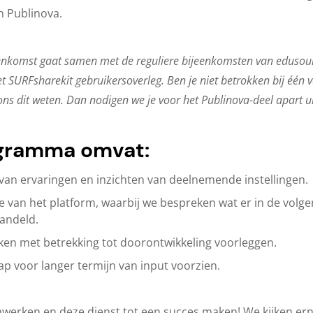
n Publinova.
eenkomst gaat samen met de reguliere bijeenkomsten van edusou
t SURFsharekit gebruikersoverleg. Ben je niet betrokken bij één 
ons dit weten. Dan nodigen we je voor het Publinova-deel apart ui
gramma omvat:
van ervaringen en inzichten van deelnemende instellingen.
 van het platform, waarbij we bespreken wat er in de volge
andeld.
ken met betrekking tot doorontwikkeling voorleggen.
 voor langer termijn van input voorzien.
erken en deze dienst tot een succes maken! We kijken ernaa