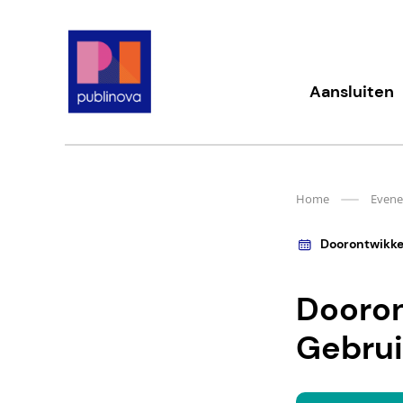
Meteen
naar
de
content
Publinova.nl
Aansluiten
Home
Even
Doorontwikke
Dooron
Gebrui