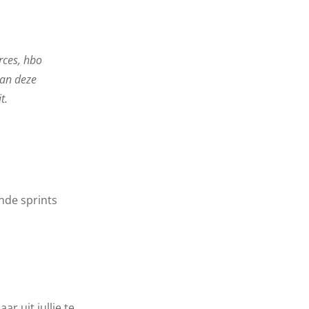
rces, hbo
van deze
t.
nde sprints
r uit jullie te