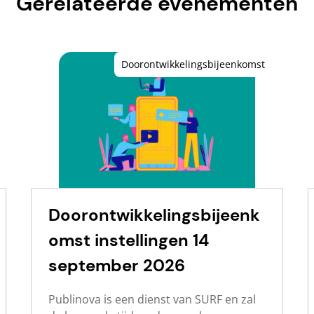
Gerelateerde evenementen
Doorontwikkelingsbijeenkomst
Doorontwikkelingsbijeenk
omst instellingen 14
september 2026
Publinova is een dienst van SURF en zal