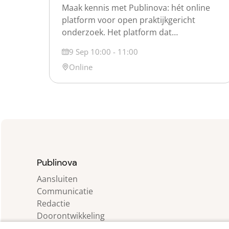
Maak kennis met Publinova: hét online
platform voor open praktijkgericht
onderzoek. Het platform dat
praktijkgericht onderzoek voor iedereen
Datum
9 Sep 10:00 - 11:00
vindbaar en zichtbaar maakt. Publinova
Locatie
Online
is een samenwerking tussen de
Nederlandse hogescholen, de Vereniging
Hogescholen, SIA en SURF. Over
Publinova Op Publinova maken we het
Nederlandse praktijkgerichte onderzoek
zichtbaar door (onderzoeks)producten,
projecten, personen en partijen
zichtbaar te […]
Publinova
Aansluiten
Communicatie
Redactie
Doorontwikkeling
Agenda