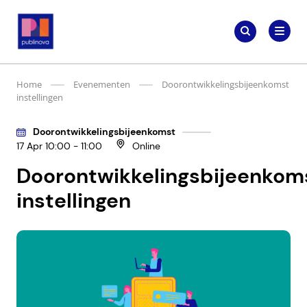
Meteen
Zoeken
naar
Zoeken
naar:
Publinova.nl
de
content
Home
Evenementen
Doorontwikkelingsbijeenkomst
instellingen
Doorontwikkelingsbijeenkomst
17 Apr 10:00 - 11:00
Online
Doorontwikkelingsbijeenkom
instellingen