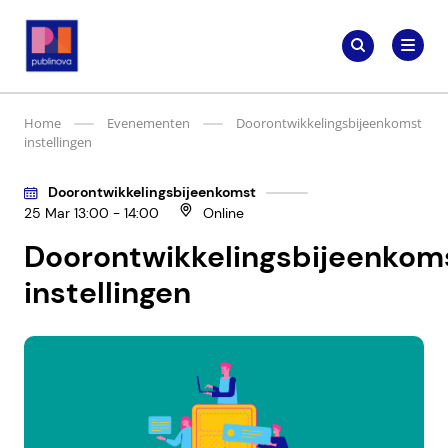
Meteen
Zoeken
naar
Zoeken
naar:
Publinova.nl
de
content
Home
Evenementen
Doorontwikkelingsbijeenkomst
instellingen
Doorontwikkelingsbijeenkomst
25 Mar 13:00 - 14:00
Online
Doorontwikkelingsbijeenkom
instellingen