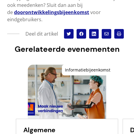
ook meedenken? Sluit dan aan bij
de
doorontwikkelingsbijeenkomst
voor
eindgebruikers.
Deel dit artikel
Gerelateerde evenementen
Informatiebijeenkomst
Algemene
D