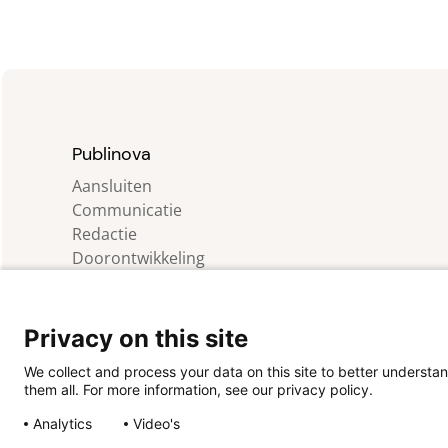
Hogescholen, SIA en SURF. Over
Publinova Op Publinova maken we het
Nederlandse praktijkgerichte onderzoek
zichtbaar door (onderzoeks)producten,
projecten, personen en partijen
zichtbaar te […]
Publinova
Aansluiten
Communicatie
Redactie
Doorontwikkeling
Agenda
FAQ
Contact
Privacy on this site
We collect and process your data on this site to better understan
them all. For more information, see our privacy policy.
Analytics
Video's