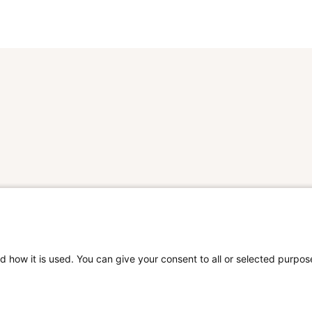
te ontmoeten en jullie input te
ontvangen tijdens […]
d how it is used. You can give your consent to all or selected purpos