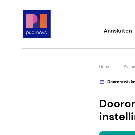
Meteen
naar
de
content
Publinova.nl
Aansluiten
Home
Even
Doorontwikke
Dooron
instell