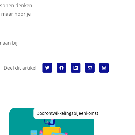
ersonen denken
l maar hoor je
 aan bij
Deel dit artikel
Doorontwikkelingsbijeenkomst