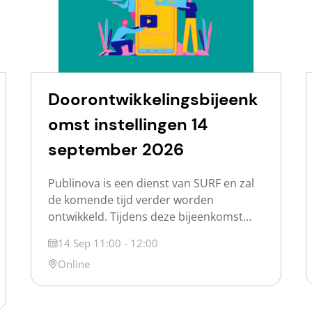
Doorontwikkelingsbijeenk
omst instellingen 14
september 2026
Publinova is een dienst van SURF en zal
de komende tijd verder worden
ontwikkeld. Tijdens deze bijeenkomst
werken we samen met de deelnemende
Datum
14 Sep 11:00 - 12:00
instellingen aan de ontwikkeling van
Locatie
Online
Publinova. Het programma omvat: Laten
we samenwerken en deze dienst tot een
succes maken! We kijken ernaar uit jullie