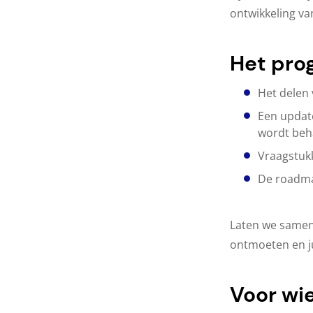
ontwikkeling va
Het pro
Het delen 
Een update
wordt beh
Vraagstuk
De roadmap
Laten we samenw
ontmoeten en ju
Voor wi