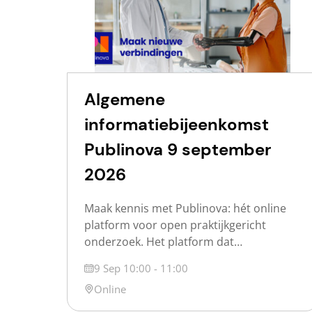
Algemene
informatiebijeenkomst
Publinova 9 september
2026
Maak kennis met Publinova: hét online
platform voor open praktijkgericht
onderzoek. Het platform dat
praktijkgericht onderzoek voor iedereen
Datum
9 Sep 10:00 - 11:00
vindbaar en zichtbaar maakt. Publinova
Locatie
Online
is een samenwerking tussen de
Nederlandse hogescholen, de Vereniging