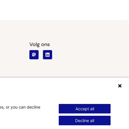
te ontmoeten en jullie input te
ontvangen tijdens […]
Volg ons
es, or you can decline
Accept all
Decline all