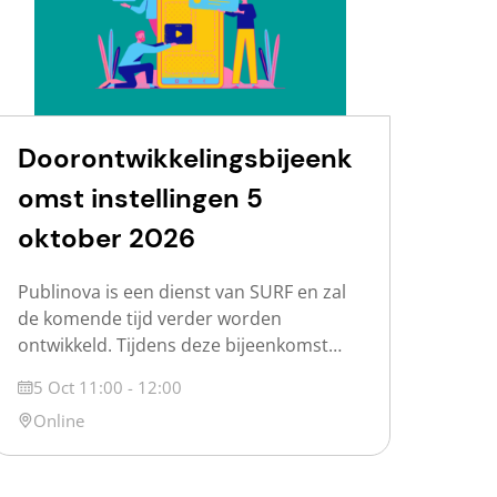
Doorontwikkelingsbijeenk
omst instellingen 5
oktober 2026
Publinova is een dienst van SURF en zal
de komende tijd verder worden
ontwikkeld. Tijdens deze bijeenkomst
werken we samen met de deelnemende
Datum
5 Oct 11:00 - 12:00
instellingen aan de ontwikkeling van
Locatie
Online
Publinova. Het programma omvat: Laten
we samenwerken en deze dienst tot een
succes maken! We kijken ernaar uit jullie