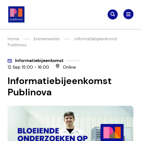
Meteen
Zoeken
naar
Zoeken
naar:
Publinova.nl
de
content
Home
Evenementen
Informatiebijeenkomst
Publinova
Informatiebijeenkomst
12 Sep 15:00 - 16:00
Online
Informatiebijeenkomst
Publinova