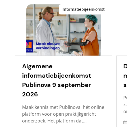
Informatiebijeenkomst
Algemene
D
informatiebijeenkomst
m
Publinova 9 september
s
2026
P
z
Maak kennis met Publinova: hét online
o
platform voor open praktijkgericht
w
onderzoek. Het platform dat
D
d