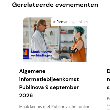
Gerelateerde evenementen
Informatiebijeenkomst
Algemene
D
informatiebijeenkomst
m
Publinova 9 september
s
2026
P
z
Maak kennis met Publinova: hét online