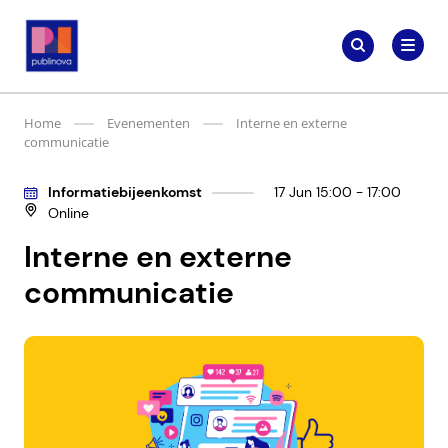
Meteen
Zoeken
naar
Zoeken
naar:
Publinova.nl
de
content
Home
Evenementen
Interne en externe
communicatie
Informatiebijeenkomst
17 Jun 15:00 - 17:00
Online
Interne en externe
communicatie