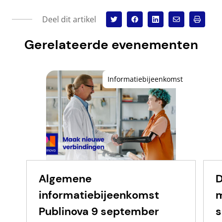
Deel dit artikel
Gerelateerde evenementen
Informatiebijeenkomst
Algemene
D
informatiebijeenkomst
m
Publinova 9 september
s