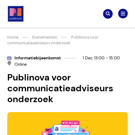
Meteen
Zoeken
naar
Zoeken
naar:
Publinova.nl
de
content
Home
Evenementen
Publinova voor
communicatieadviseurs onderzoek
Informatiebijeenkomst
1 Dec 13:00 - 15:00
Online
Publinova voor
communicatieadviseurs
onderzoek