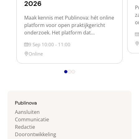
2026
P
z
Maak kennis met Publinova: hét online
o
platform voor open praktijkgericht
w
onderzoek. Het platform dat
D
d
praktijkgericht onderzoek voor
Lo
Datum
9 Sep 10:00 - 11:00
o
iedereen vindbaar en zichtbaar maakt.
p
Locatie
Online
Publinova is een samenwerking tussen
s
de Nederlandse hogescholen, de
s
Vereniging Hogescholen, SIA en SURF.
j
Over Publinova Op Publinova maken
o
we het Nederlandse praktijkgerichte
onderzoek zichtbaar door
(onderzoeks)producten, projecten,
Publinova
personen en partijen zichtbaar te […]
Aansluiten
Communicatie
Redactie
Doorontwikkeling