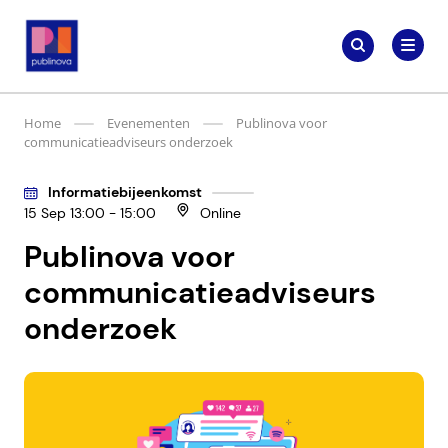
Meteen
Zoeken
naar
Zoeken
naar:
Publinova.nl
de
content
Home
Evenementen
Publinova voor
communicatieadviseurs onderzoek
Informatiebijeenkomst
15 Sep 13:00 - 15:00
Online
Publinova voor
communicatieadviseurs
onderzoek