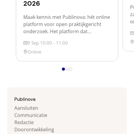
2026
P
z
Maak kennis met Publinova: hét online
o
platform voor open praktijkgericht
w
onderzoek. Het platform dat
D
d
praktijkgericht onderzoek voor
Lo
Datum
9 Sep 10:00 - 11:00
o
iedereen vindbaar en zichtbaar maakt.
p
Locatie
Online
Publinova is een samenwerking tussen
s
de Nederlandse hogescholen, de
s
Vereniging Hogescholen, SIA en SURF.
j
Over Publinova Op Publinova maken
o
we het Nederlandse praktijkgerichte
onderzoek zichtbaar door
(onderzoeks)producten, projecten,
Publinova
personen en partijen zichtbaar te […]
Aansluiten
Communicatie
Redactie
Doorontwikkeling