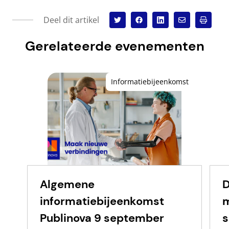
Deel dit artikel
Gerelateerde evenementen
Informatiebijeenkomst
Algemene
D
informatiebijeenkomst
m
Publinova 9 september
s