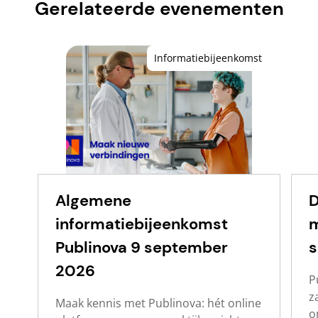
Gerelateerde evenementen
Informatiebijeenkomst
Algemene
D
informatiebijeenkomst
m
Publinova 9 september
s
2026
P
z
Maak kennis met Publinova: hét online
o