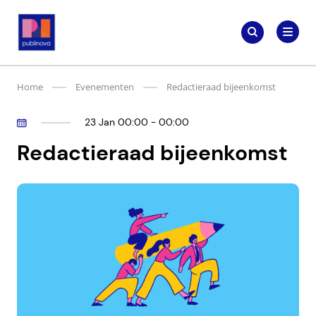
Meteen
Zoeken
naar
Zoeken
naar:
Publinova.nl
de
content
Home
Evenementen
Redactieraad bijeenkomst
23 Jan 00:00 - 00:00
Redactieraad bijeenkomst