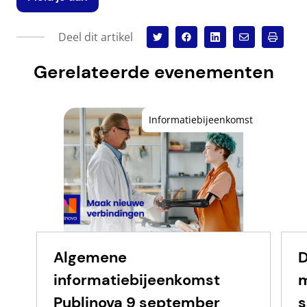
Deel dit artikel
Gerelateerde evenementen
Informatiebijeenkomst
Algemene
D
informatiebijeenkomst
m
Publinova 9 september
s