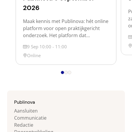
2026
P
z
Maak kennis met Publinova: hét online
o
platform voor open praktijkgericht
w
onderzoek. Het platform dat
D
d
praktijkgericht onderzoek voor
Lo
Datum
9 Sep 10:00 - 11:00
o
iedereen vindbaar en zichtbaar maakt.
p
Locatie
Online
Publinova is een samenwerking tussen
s
de Nederlandse hogescholen, de
s
Vereniging Hogescholen, SIA en SURF.
j
Over Publinova Op Publinova maken
o
we het Nederlandse praktijkgerichte
onderzoek zichtbaar door
(onderzoeks)producten, projecten,
Publinova
personen en partijen zichtbaar te […]
Aansluiten
Communicatie
Redactie