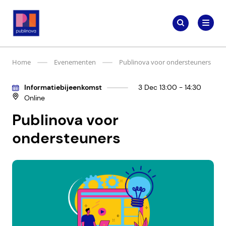
Meteen
Zoeken
naar
Zoeken
naar:
Publinova.nl
de
content
Home
Evenementen
Publinova voor ondersteuners
Informatiebijeenkomst
3 Dec 13:00 - 14:30
Online
Publinova voor
ondersteuners