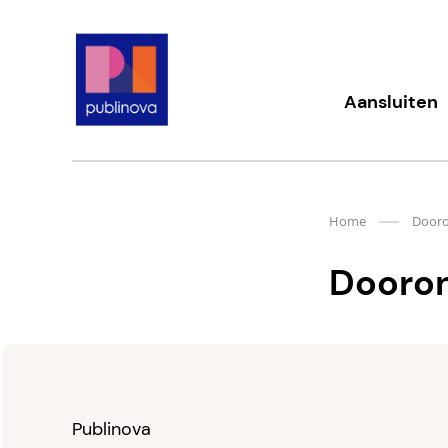
Meteen
naar
de
content
Publinova.nl
Aansluiten
Home
Dooro
Dooron
Publinova