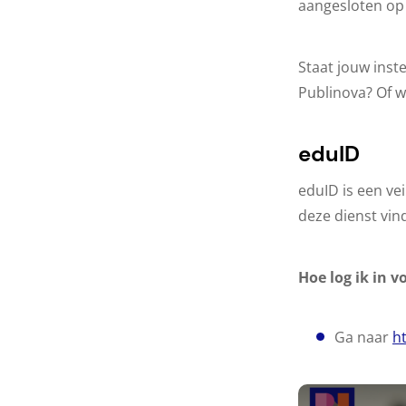
aangesloten op
Staat jouw instel
Publinova? Of w
eduID
eduID is een vei
deze dienst vind
Hoe log ik in v
Ga naar
ht