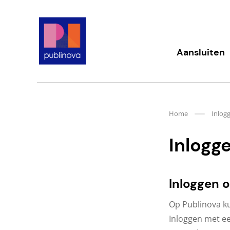
Meteen
naar
de
content
Publinova.nl
Aansluiten
Home
Inlog
Inlogg
Inloggen 
Op Publinova ku
Inloggen met ee