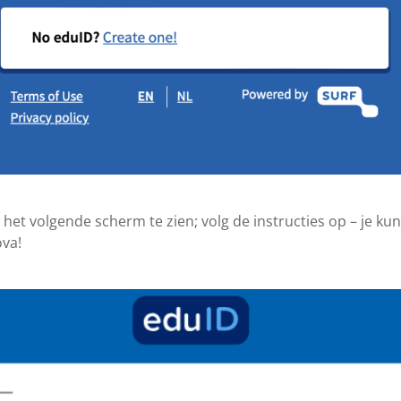
nu het volgende scherm te zien; volg de instructies op – je ku
ova!