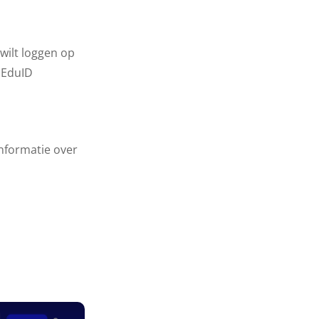
 wilt loggen op
a EduID
informatie over