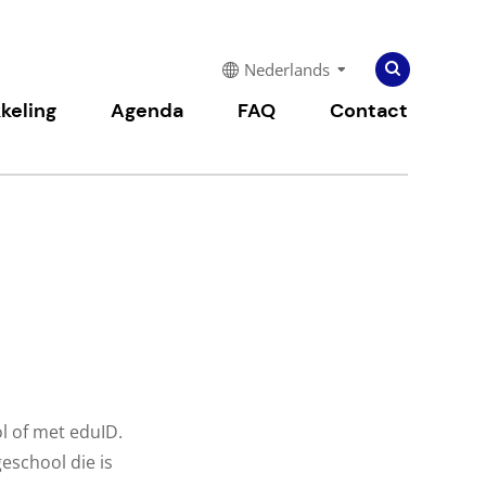
Zoeken
Zoeken
Nederlands
naar:
keling
Agenda
FAQ
Contact
l of met eduID.
eschool die is