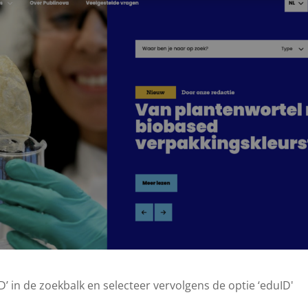
D’ in de zoekbalk en selecteer vervolgens de optie ‘eduID'