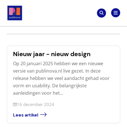
Meteen
Zoeken
naar
Zoeken
naar:
Publinova.nl
de
content
Nieuw jaar - nieuw design
Op 20 januari 2025 hebben we een nieuwe
versie van publinova.nl live gezet. In deze
release hebben we veel aandacht gehad voor
vorm en usability. De belangrijkste
aanleidingen voor het...
Geüpdatet op
16 december 2024
Lees artikel